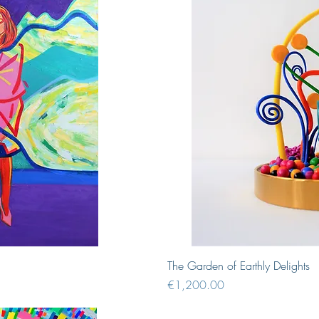
iew
Q
The Garden of Earthly Delights
Price
€1,200.00