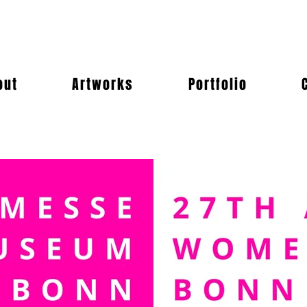
out
Artworks
Portfolio