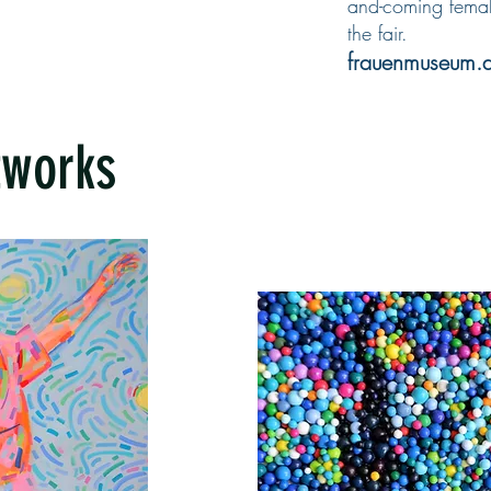
and-coming female
the fair.
frauenmuseum.
tworks