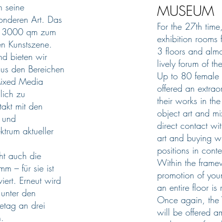
 seine
MUSEUM
onderen Art. Das
For the 27th tim
st 3000 qm zum
exhibition rooms 
en Kunstszene.
3 floors and al
nd bieten wir
lively forum of th
aus den Bereichen
Up to 80 female 
 Mixed Media
offered an extrao
lich zu
their works in the
takt mit den
object art and mi
- und
direct contact with
ktrum aktueller
art and buying wi
positions in cont
ht auch die
Within the framewo
m – für sie ist
promotion of you
iert. Erneut wird
an entire floor is
 unter den
Once again, the 
etag an drei
will be offered a
.