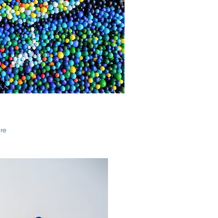
uick View
ure